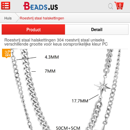
0
Huis
Roestvrij staal halskettingen
Product
Detail
Roestvrij staal halskettingen 304 roestvrij staal uniseks
verschillende grootte voor keus oorspronkelijke kleur PC
32
32