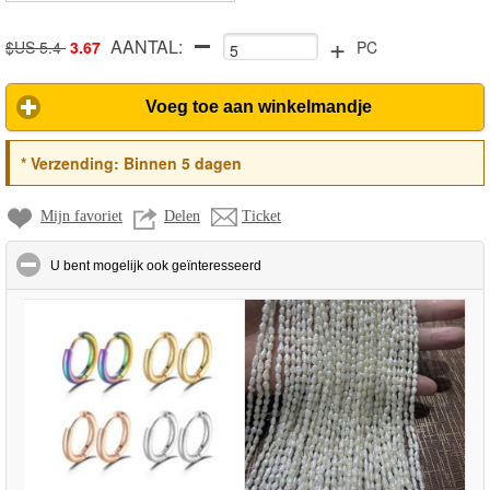
+
AANTAL:
necklace 50 5CM
$US 5.4
3.67
PC
Voeg toe aan winkelmandje
*
Verzending:
Binnen 5 dagen
Mijn favoriet
Delen
Ticket
click to collapse contents
U bent mogelijk ook geïnteresseerd