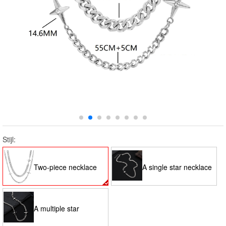
Stijl:
Two-piece necklace
A single star necklace
set
50 5CM
A multiple star