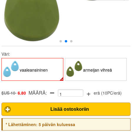
Väri:
vaaleansininen
armeijan vihreä
+
MÄÄRÄ:
$US 10
6.80
erä
(
10PC/erä
)
Lisää ostoskoriin
*
Lähettäminen:
5 päivän kuluessa