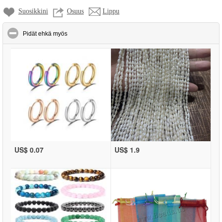
Suosikkini
Osuus
Lippu
click to collapse contents
Pidät ehkä myös
US$ 0.07
US$ 1.9