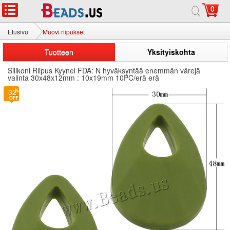
0
Etusivu
Muovi riipukset
Tuotteen
Yksityiskohta
Silikoni Riipus Kyynel FDA: N hyväksyntää enemmän värejä
valinta 30x48x12mm : 10x19mm 10PC/erä erä
32