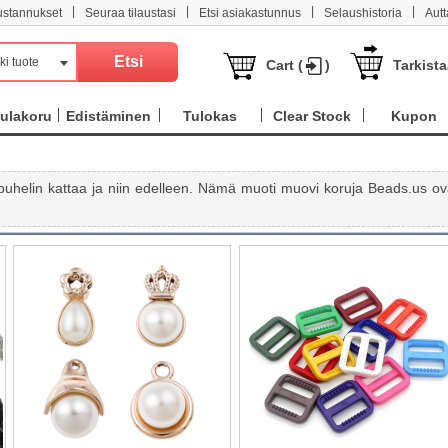
|
|
|
|
ustannukset
Seuraa tilaustasi
Etsi asiakastunnus
Selaushistoria
Aut
ki tuote
Cart (
)
Tarkist
ulakoru
Edistäminen
Tulokas
Clear Stock
Kupon
apuhelin kattaa ja niin edelleen. Nämä muoti muovi koruja Beads.us ov