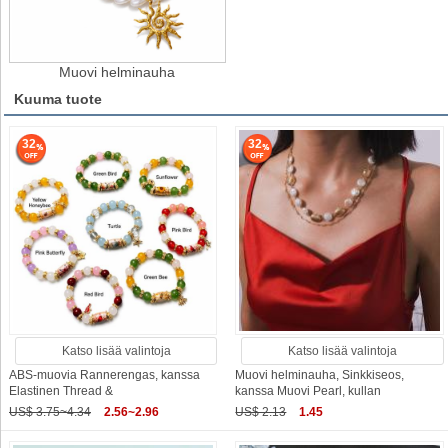
Muovi helminauha
Kuuma tuote
32
32
Katso lisää valintoja
Katso lisää valintoja
ABS-muovia Rannerengas, kanssa
Muovi helminauha, Sinkkiseos,
Elastinen Thread &
kanssa Muovi Pearl, kullan
US$ 3.75~4.34
2.56~2.96
US$ 2.13
1.45