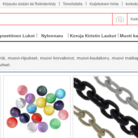
|
|
|
Kirjaudu sisään tai Rekisteröidy
Toivelistalla
Kuljetuksen hinta
korkok
Kaik
neettinen Lukot
Nylonnaru
Koruja Kiristin Laukut
Muoti ka
lmiä, muovi-riipukset, muovi korvakorut, muovi-kaulakoru, muovi matk
vitset.