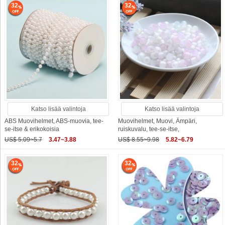
32
32
Katso lisää valintoja
Katso lisää valintoja
ABS Muovihelmet, ABS-muovia, tee-
Muovihelmet, Muovi, Ämpäri,
se-itse & erikokoisia
ruiskuvalu, tee-se-itse,
US$ 5.09~5.7
3.47~3.88
US$ 8.55~9.98
5.82~6.79
32
32