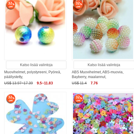
32
32
Katso lisää valintoja
Katso lisää valintoja
Muovihelmet, polystyreeni, Pyöreä,
ABS Muovihelmet, ABS-muovia,
päällystetty,
Bayberry, maalannut,
US$ 13.97~17.39
9.5~11.83
US$ 11.4
7.76
32
32