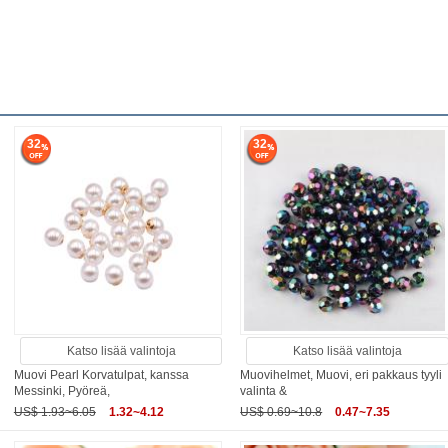
32
32
Katso lisää valintoja
Katso lisää valintoja
Muovi Pearl Korvatulpat, kanssa
Muovihelmet, Muovi, eri pakkaus tyyli
Messinki, Pyöreä,
valinta &
US$ 1.93~6.05
1.32~4.12
US$ 0.69~10.8
0.47~7.35