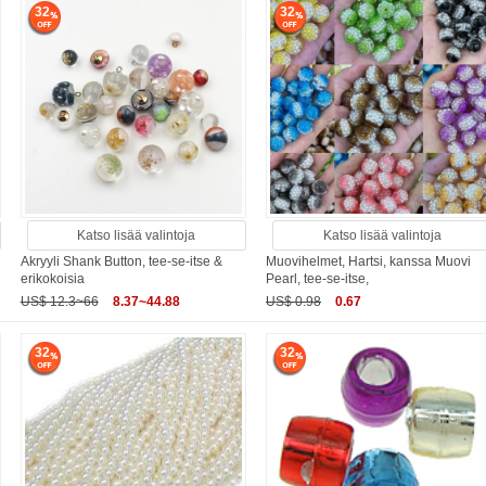
32
32
Katso lisää valintoja
Katso lisää valintoja
Akryyli Shank Button, tee-se-itse &
Muovihelmet, Hartsi, kanssa Muovi
erikokoisia
Pearl, tee-se-itse,
US$ 12.3~66
8.37~44.88
US$ 0.98
0.67
32
32