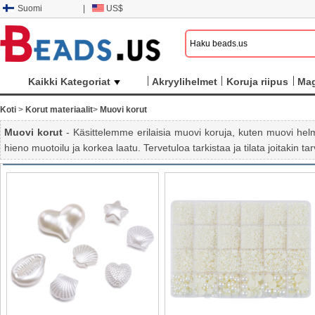
Suomi
|
US$
Kaikki Kategoriat
Akryylihelmet
Koruja riipus
Mag
Koti
>
Korut materiaalit
>
Muovi korut
Muovi korut
- Käsittelemme erilaisia ​​muovi koruja, kuten muovi he
hieno muotoilu ja korkea laatu. Tervetuloa tarkistaa ja tilata joitakin tar