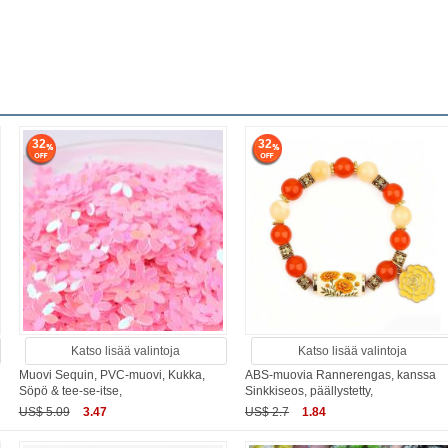
32
32
Katso lisää valintoja
Katso lisää valintoja
Muovi Sequin, PVC-muovi, Kukka,
ABS-muovia Rannerengas, kanssa
Söpö & tee-se-itse,
Sinkkiseos, päällystetty,
US$ 5.09
3.47
US$ 2.7
1.84