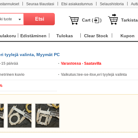
|
|
|
|
ustannukset
Seuraa tilaustasi
Etsi asiakastunnus
Selaushistoria
Aut
ki tuote
Cart (
)
Tarkist
ulakoru
Edistäminen
Tulokas
Clear Stock
Kupon
ri tyylejä valinta, Myymät PC
–15 päivää
Varastossa - Saatavilla
etrinen kuvio
Vaikutus:
tee-se-itse,eri tyylejä valinta
%