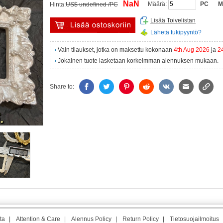
NaN
Määrä:
PC
M
Hinta:
US$ undefined /PC
Lisää Toivelistan
Lähetä tukipyyntö?
Vain tilaukset, jotka on maksettu kokonaan
4th Aug 2026
ja
2
Jokainen tuote lasketaan korkeimman alennuksen mukaan.
Share to:
ta
|
Attention & Care
|
Alennus Policy
|
Return Policy
|
Tietosuojailmoitus