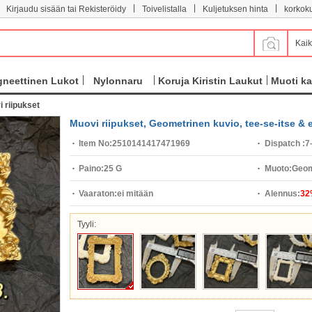
|
|
|
Kirjaudu sisään tai Rekisteröidy
Toivelistalla
Kuljetuksen hinta
korkok
Kaik
neettinen Lukot
Nylonnaru
Koruja Kiristin Laukut
Muoti ka
 riipukset
Muovi riipukset, Geometrinen kuvio, tee-se-itse & e
Item No:
2510141417471969
Dispatch :
7
Paino:
25 G
Muoto:
Geom
Vaaraton:
ei mitään
Alennus:
32
Tyyli: