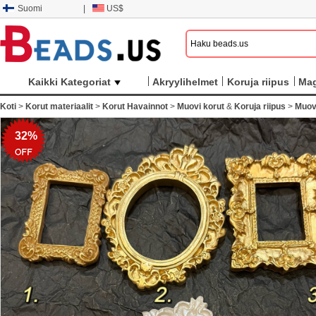
Suomi
|
US$
Kaikki Kategoriat
Akryylihelmet
Koruja riipus
Mag
Koti
>
Korut materiaalit
>
Korut Havainnot
>
Muovi korut
&
Koruja riipus
>
Muovi
32%