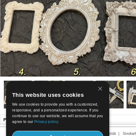
This website uses cookies
We use cookies to provide you with a customized,
responsive, and a personalized experience. If you
continue to use our website, we will assume that you
Pidät ehkä myös
agree to our
Privacy policy.
Meistä
|
Yhteyttä
|
Aikavälin meistä
|
Sivukart