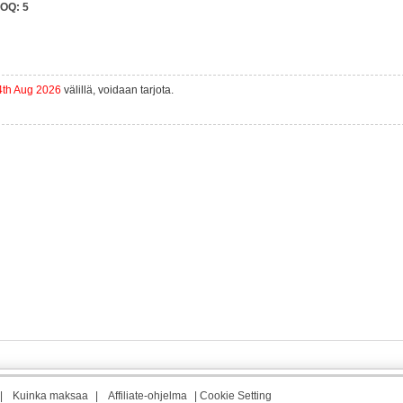
OQ:
5
4th Aug 2026
välillä, voidaan tarjota.
|
Kuinka maksaa
|
Affiliate-ohjelma
|
Cookie Setting