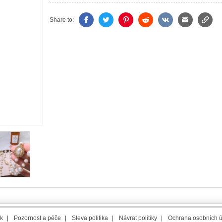
Share to:
k
|
Pozornost a péče
|
Sleva politika
|
Návrat politiky
|
Ochrana osobních 