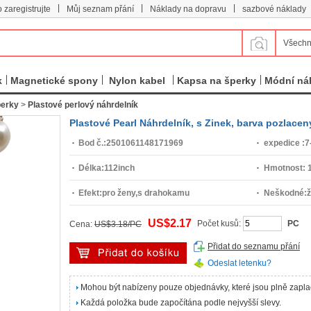
|
|
|
 zaregistrujte
Můj seznam přání
Náklady na dopravu
sazbové náklady
Všechn
k
Magnetické spony
Nylon kabel
Kapsa na šperky
Módní ná
perky
>
Plastové perlový náhrdelník
Plastové Pearl Náhrdelník, s Zinek, barva pozlace
Bod č.:
2501061148171969
expedice :
7
Délka:
112inch
Hmotnost:
Efekt:
pro ženy,s drahokamu
Neškodné:
US$2.17
Počet kusů:
PC
Cena:
US$3.18/PC
Přidat do seznamu přání
Odeslat letenku?
Mohou být nabízeny pouze objednávky, které jsou plně zapl
Každá položka bude započítána podle nejvyšší slevy.