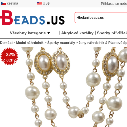
čeština
|
US$
Přihlaste se nebo
Všechny kategorie
Akrylové korálky
Šperky přívěše
Domácí
>
Módní náhrdelník
>
Šperky materiály
>
ženy náhrdelník
&
Plastové š
32%