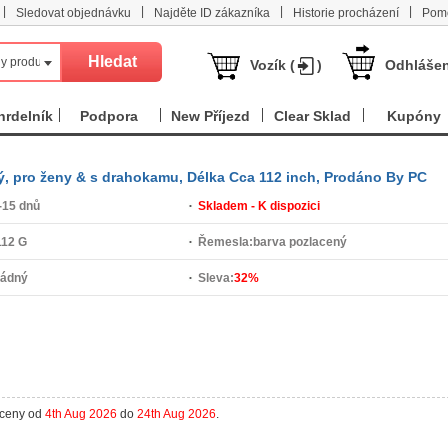
|
|
|
|
Sledovat objednávku
Najděte ID zákazníka
Historie procházení
Pom
y produkt
Vozík (
)
Odhlášen
hrdelník
Podpora
New Příjezd
Clear Sklad
Kupóny
ný, pro ženy & s drahokamu, Délka Cca 112 inch, Prodáno By PC
-15 dnů
Skladem - K dispozici
112 G
Řemesla:
barva pozlacený
žádný
Sleva:
32%
aceny od
4th Aug 2026
do
24th Aug 2026
.