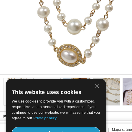
This website uses cookies
We use cookies to provide you with a customized,
responsive, and a personalized experience. If you
continue to use our website, we will assume that you
Může se Vám líbit
agree to our
Privacy policy.
O nás
|
Kontaktujte nás
|
Termín nás
|
Mapa stráne