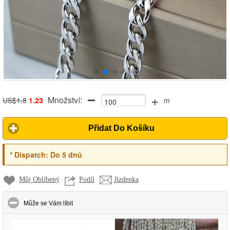
+
Množství:
US$1.8
1.23
m
Přidat Do Košíku
*
Dispatch:
Do 5 dnů
Můj Oblíbený
Podíl
Jízdenka
click to collapse contents
Může se Vám líbit