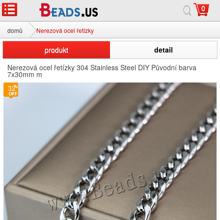
0
domů
Nerezová ocel řetízky
produkt
detail
Nerezová ocel řetízky 304 Stainless Steel DIY Původní barva
7x30mm m
32