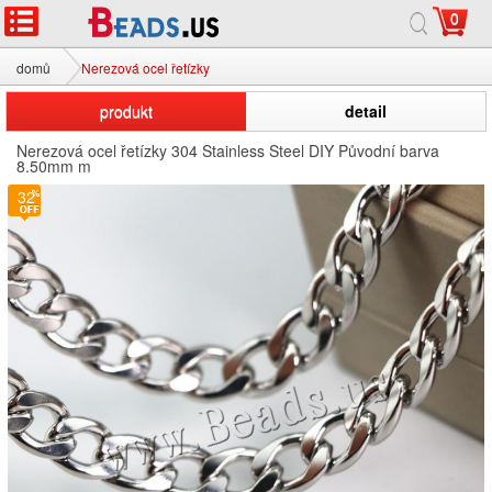
0
domů
Nerezová ocel řetízky
produkt
detail
Nerezová ocel řetízky 304 Stainless Steel DIY Původní barva
8.50mm m
32