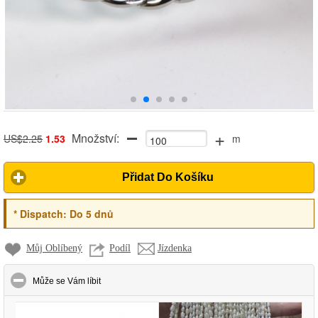
+
Množství:
US$2.25
1.53
m
Přidat Do Košíku
*
Dispatch:
Do 5 dnů
Můj Oblíbený
Podíl
Jízdenka
click to collapse contents
Může se Vám líbit