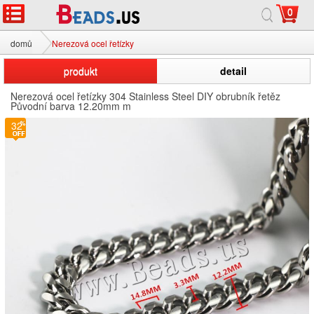
0
domů
Nerezová ocel řetízky
produkt
detail
Nerezová ocel řetízky 304 Stainless Steel DIY obrubník řetěz
Původní barva 12.20mm m
2
32