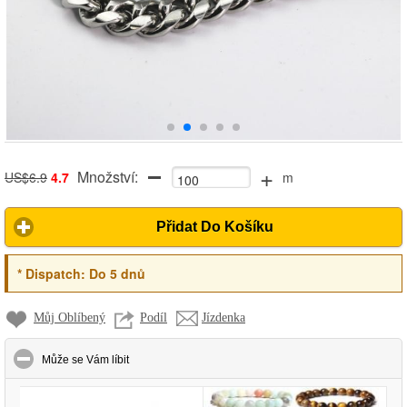
+
Množství:
US$6.9
4.7
m
Přidat Do Košíku
*
Dispatch:
Do 5 dnů
Můj Oblíbený
Podíl
Jízdenka
click to collapse contents
Může se Vám líbit