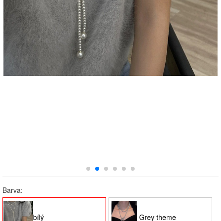
Barva:
bílý
Grey theme