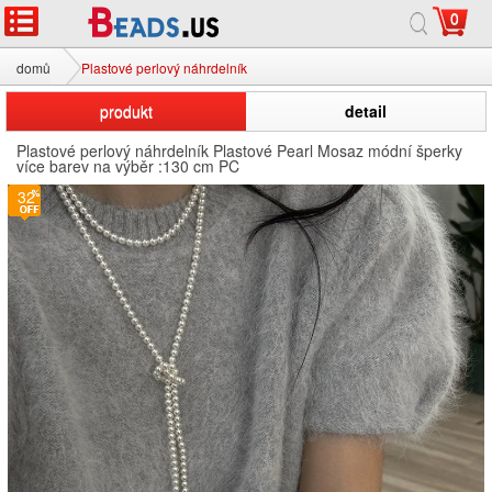
0
domů
Plastové perlový náhrdelník
produkt
detail
Plastové perlový náhrdelník Plastové Pearl Mosaz módní šperky
více barev na výběr :130 cm PC
32