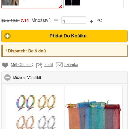
+
Množství:
$US 10.5
7.14
PC
Přidat Do Košíku
*
Dispatch:
Do 5 dnů
Můj Oblíbený
Podíl
Jízdenka
click to collapse contents
Může se Vám líbit