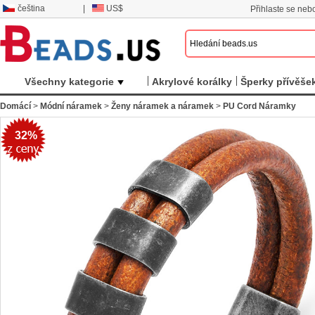
čeština
|
US$
Přihlaste se nebo
Všechny kategorie
Akrylové korálky
Šperky přívěše
Domácí
>
Módní náramek
>
Ženy náramek a náramek
>
PU Cord Náramky
32%