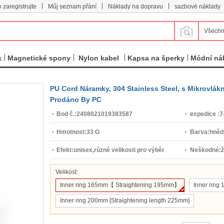
|
|
|
 zaregistrujte
Můj seznam přání
Náklady na dopravu
sazbové náklady
Všechn
k
Magnetické spony
Nylon kabel
Kapsa na šperky
Módní ná
PU Cord Náramky, 304 Stainless Steel, s Mikrovlákn
Prodáno By PC
Bod č.:
2408021019383587
expedice :
7
Hmotnost:
33 G
Barva:
hněd
Efekt:
unisex,různé velikosti pro výběr
Neškodné:
Velikost:
Inner ring 165mm【 Straightening 195mm】
Inner rin
Inner ring 200mm [Straightening length 225mm]