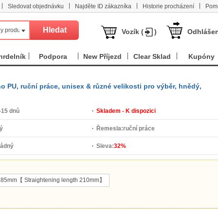
|
|
|
|
Sledovat objednávku
Najděte ID zákazníka
Historie procházení
Pom
y produkt
Vozík (
)
Odhlášen
hrdelník
Podpora
New Příjezd
Clear Sklad
Kupóny
o PU, ruční práce, unisex & různé velikosti pro výběr, hnědý,
-15 dnů
Skladem - K dispozici
ý
Řemesla:
ruční práce
žádný
Sleva:
32%
g 185mm【 Straightening length 210mm】