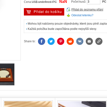
NaN
Počet kusů:
PC
Cena:
US$ undefined /PC
Přidat do seznamu přání
Odeslat letenku?
Mohou být nabízeny pouze objednávky, které jsou plně zapl
Každá položka bude započítána podle nejvyšší slevy.
Share to: