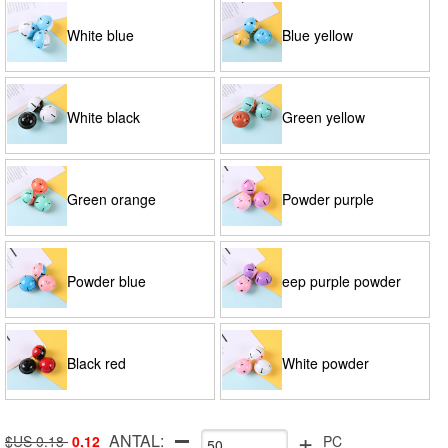
White blue
Blue yellow
White black
Green yellow
Green orange
Powder purple
Powder blue
eep purple powder
Black red
White powder
+
ANTAL:
$US 0.18
0.12
PC