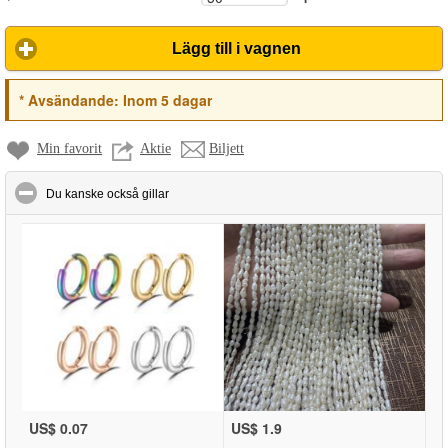
Lägg till i vagnen
*
Avsändande:
Inom 5 dagar
Min favorit
Aktie
Biljett
click to collapse contents
Du kanske också gillar
US$ 0.07
US$ 1.9