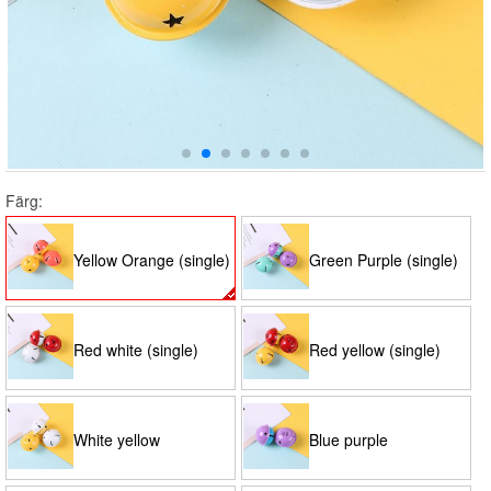
Färg:
Yellow Orange (single)
Green Purple (single)
Red white (single)
Red yellow (single)
White yellow
Blue purple