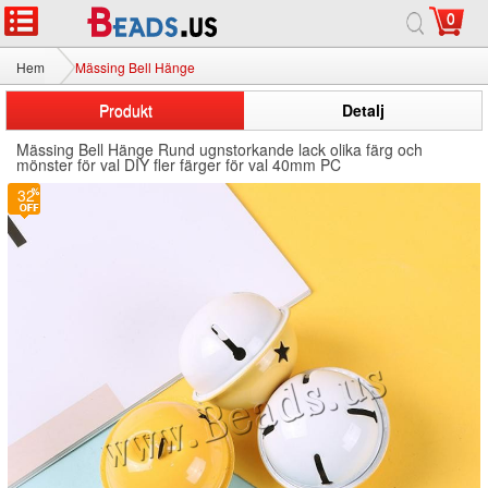
0
Hem
Mässing Bell Hänge
Produkt
Detalj
Mässing Bell Hänge Rund ugnstorkande lack olika färg och
mönster för val DIY fler färger för val 40mm PC
32