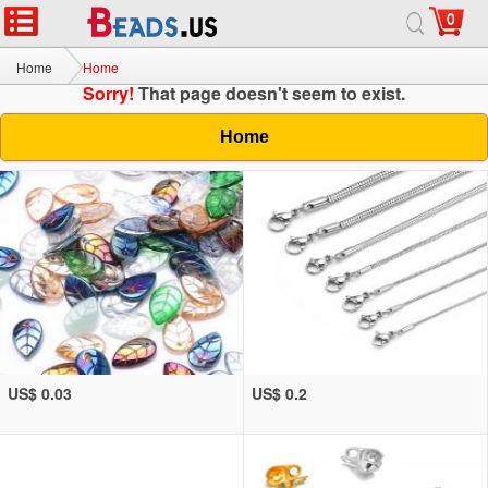
0
Home
Home
Sorry!
That page doesn't seem to exist.
Home
US$ 0.03
US$ 0.2