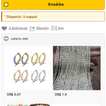
Kosárba
*
Dispatch:
5 nappal
A Kedvencem
Részvény
Jegy
click to collapse contents
Lehet is, mint
US$ 0.07
US$ 1.9