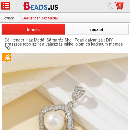
0
otthon
Déli tenger Ház Medál
termék
részlet
Déli tenger Ház Medál Sárgaréz Shell Pearl galvanizált DIY
strasszos több színt a választás nikkel ólom és kadmium mentes
PC
32