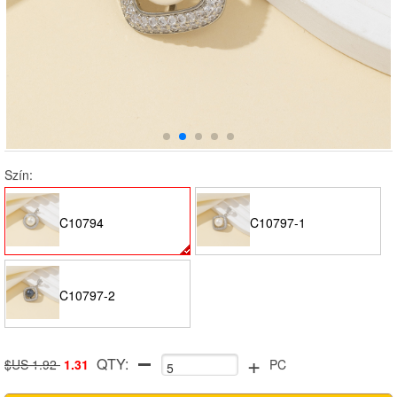
Szín:
C10794
C10797-1
C10797-2
+
QTY:
$US 1.92
1.31
PC