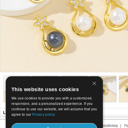
This website uses cookies
We use cookies to provide you with a customized,
responsive, and a personalized experience. If you
continue to use our website, we will assume that you
Lehet is, mint
agree to our
Privacy policy.
Rólunk
|
Kapcsolat
|
Term minket
|
Oldaltérkép
|
Fi