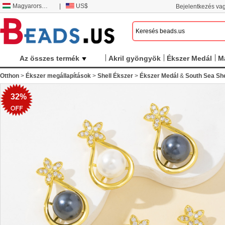
Magyarország
|
US$
Bejelentkezés vag
Az összes termék
Akril gyöngyök
Ékszer Medál
M
Otthon
>
Ékszer megállapítások
>
Shell Ékszer
>
Ékszer Medál
&
South Sea She
32%