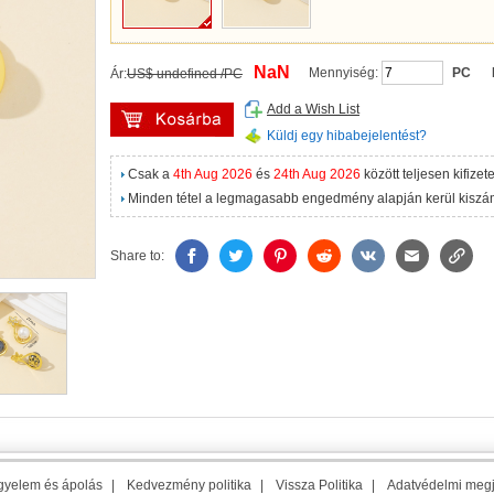
NaN
Mennyiség:
PC
Ár:
US$ undefined /PC
Add a Wish List
Küldj egy hibabejelentést?
Csak a
4th Aug 2026
és
24th Aug 2026
között teljesen kifizet
Minden tétel a legmagasabb engedmény alapján kerül kiszám
Share to:
gyelem és ápolás
|
Kedvezmény politika
|
Vissza Politika
|
Adatvédelmi meg