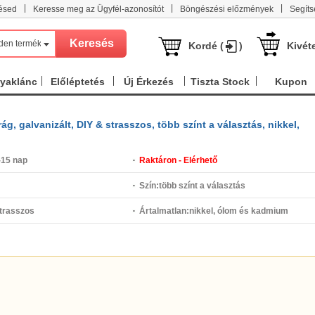
|
|
|
ésed
Keresse meg az Ügyfél-azonosítót
Böngészési előzmények
Segíts
den termék
Kordé (
)
Kivét
nyaklánc
Előléptetés
Új Érkezés
Tiszta Stock
Kupon
rág, galvanizált, DIY & strasszos, több színt a választás, nikkel,
-15 nap
Raktáron - Elérhető
Szín:
több színt a választás
strasszos
Ártalmatlan:
nikkel, ólom és kadmium
mentes