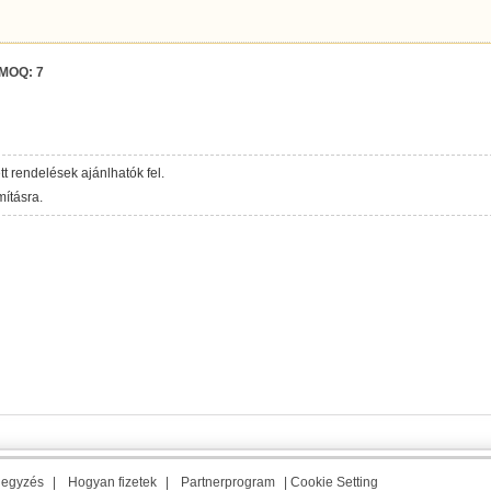
MOQ:
7
ett rendelések ajánlhatók fel.
ításra.
jegyzés
|
Hogyan fizetek
|
Partnerprogram
|
Cookie Setting