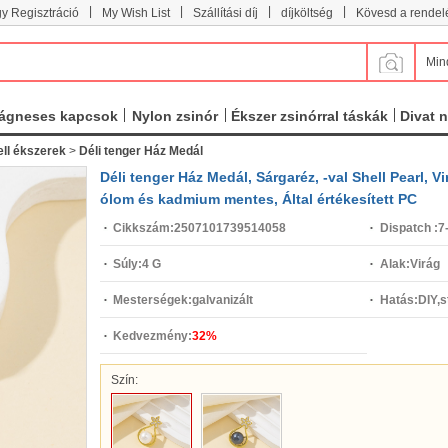
|
|
|
|
y Regisztráció
My Wish List
Szállítási díj
díjköltség
Kövesd a rendel
Min
ágneses kapcsok
Nylon zsinór
Ékszer zsinórral táskák
Divat 
ll ékszerek
>
Déli tenger Ház Medál
Déli tenger Ház Medál, Sárgaréz, -val Shell Pearl, Vi
ólom és kadmium mentes, Által értékesített PC
Cikkszám:
2507101739514058
Dispatch :
7
Súly:
4 G
Alak:
Virág
Mesterségek:
galvanizált
Hatás:
DIY,
Kedvezmény:
32%
Szín: