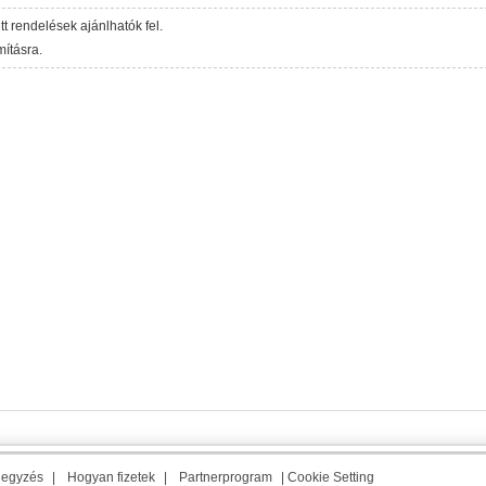
ett rendelések ajánlhatók fel.
ításra.
jegyzés
|
Hogyan fizetek
|
Partnerprogram
|
Cookie Setting