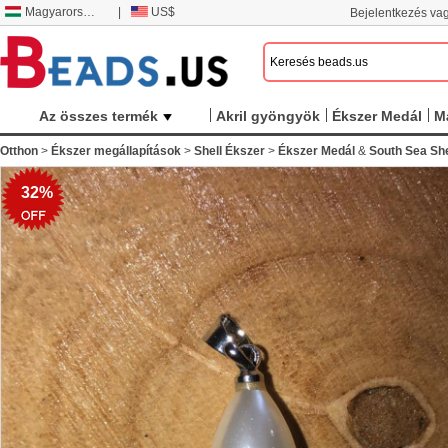
Magyarország
|
US$
Bejelentkezés vag
Az összes termék
Akril gyöngyök
Ékszer Medál
M
Otthon
>
Ékszer megállapítások
>
Shell Ékszer
>
Ékszer Medál
&
South Sea She
32%