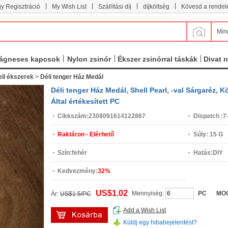
|
|
|
|
y Regisztráció
My Wish List
Szállítási díj
díjköltség
Kövesd a rendel
Min
ágneses kapcsok
Nylon zsinór
Ékszer zsinórral táskák
Divat 
ll ékszerek
>
Déli tenger Ház Medál
Déli tenger Ház Medál, Shell Pearl, -val Sárgaréz,
Által értékesített PC
Cikkszám:
2308091614122867
Dispatch :
7
Raktáron - Elérhető
Súly:
15 G
Szín:
fehér
Hatás:
DIY
Kedvezmény:
32%
US$1.02
Mennyiség:
PC
MO
Ár:
US$1.5/PC
Add a Wish List
Küldj egy hibabejelentést?