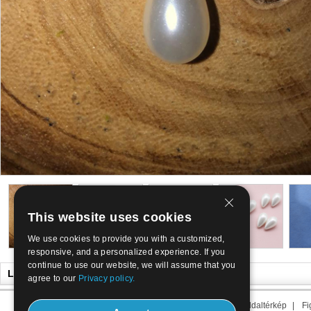
This website uses cookies
We use cookies to provide you with a customized,
responsive, and a personalized experience. If you
continue to use our website, we will assume that you
Lehet is, mint
agree to our
Privacy policy.
Rólunk
|
Kapcsolat
|
Term minket
|
Oldaltérkép
|
Fi