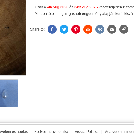
Csak a
4th Aug 2026
és
24th Aug 2026
között teljesen kifizet
Minden tétel a legmagasabb engedmény alapján kerül kiszám
Share to:
gyelem és ápolás
|
Kedvezmény politika
|
Vissza Politika
|
Adatvédelmi meg