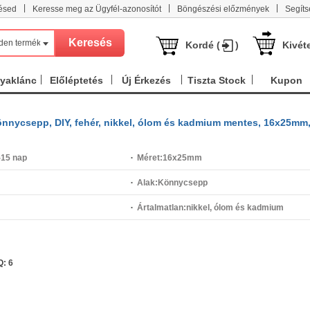
|
|
|
ésed
Keresse meg az Ügyfél-azonosítót
Böngészési előzmények
Segíts
den termék
Kordé (
)
Kivét
nyaklánc
Előléptetés
Új Érkezés
Tiszta Stock
Kupon
 Könnycsepp, DIY, fehér, nikkel, ólom és kadmium mentes, 16x25mm
-15 nap
Méret:
16x25mm
Alak:
Könnycsepp
Ártalmatlan:
nikkel, ólom és kadmium
mentes
Q:
6