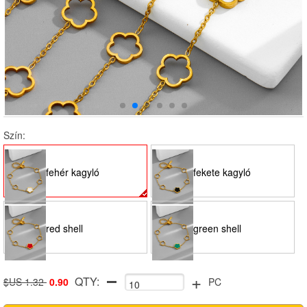
Szín:
fehér kagyló
fekete kagyló
red shell
green shell
+
QTY:
$US 1.32
0.90
PC