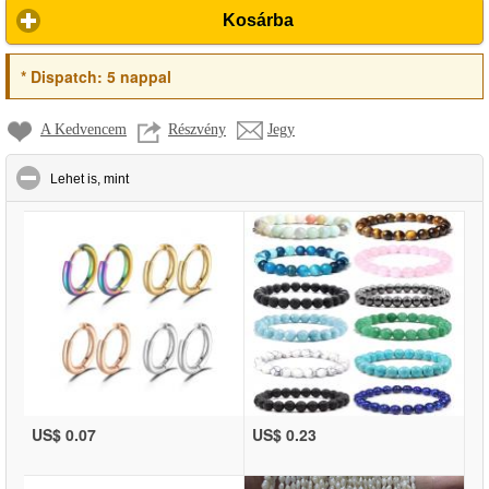
Kosárba
*
Dispatch:
5 nappal
A Kedvencem
Részvény
Jegy
click to collapse contents
Lehet is, mint
US$ 0.07
US$ 0.23