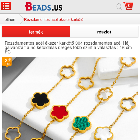
0
otthon
Rozsdamentes acél ékszer karkötő
termék
részlet
Rozsdamentes acél ékszer karkötő 304 rozsdamentes acél Héj
galvanizált a nő kétoldalas üreges több színt a választás : 16 cm
PC
32