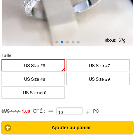
Taille:
US Size #6
US Size #7
US Size #8
US Size #9
US Size #10
+
QTÉ :
$US 1.47
1.00
PC
Ajouter au panier