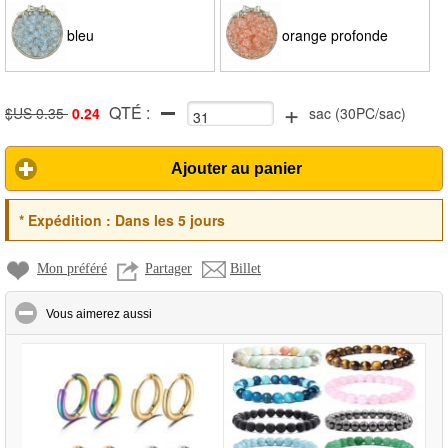
bleu
orange profonde
+
QTÉ :
$US 0.35
0.24
sac
(
30PC/sac
)
Ajouter au panier
*
Expédition :
Dans les 5 jours
Mon préféré
Partager
Billet
click to collapse contents
Vous aimerez aussi