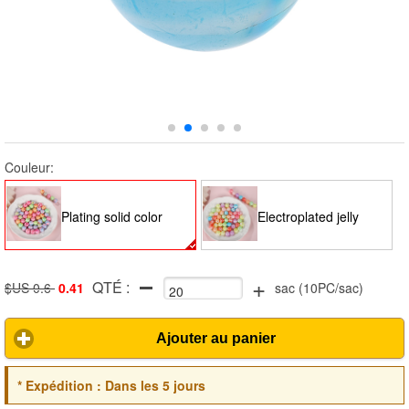
Couleur:
Plating solid color
Electroplated jelly
+
QTÉ :
$US 0.6
0.41
sac
(
10PC/sac
)
Ajouter au panier
*
Expédition :
Dans les 5 jours