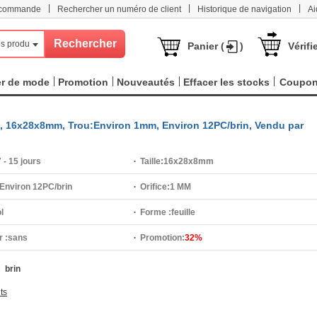
|
|
|
e commande
Rechercher un numéro de client
Historique de navigation
Ai
s produits
Panier (
)
Vérifi
er de mode
Promotion
Nouveautés
Effacer les stocks
Coupo
lle, 16x28x8mm, Trou:Environ 1mm, Environ 12PC/brin, Vendu par
 - 15 jours
Taille:
16x28x8mm
Environ 12PC/brin
Orifice:
1 MM
l
Forme :
feuille
 :
sans
Promotion:
32%
brin
ts