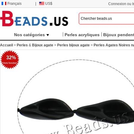
Français
|
US$
Connexion ou In
Nos catégories
Perles acryliques
Bijoux pendent
Accueil
>
Perles
&
Bijoux agate
>
Perles bijoux agate
>
Perles Agates Noires n
32%