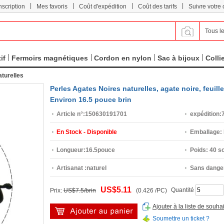
|
|
|
|
scription
Mes favoris
Coût d'expédition
Coût des tarifs
Suivre votr
Tous le
if
Fermoirs magnétiques
Cordon en nylon
Sac à bijoux
Colli
aturelles
Perles Agates Noires naturelles, agate noire, feui
Environ 16.5 pouce brin
Article n°:
150630191701
expédition:
7
En Stock - Disponible
Emballage:
Longueur:
16.5pouce
Poids:
40 so
Artisanat :
naturel
Sans danger
US$5.11
Quantité
Prix:
US$7.5/brin
(0.426 /PC)
Ajouter à la liste de souhai
Soumettre un ticket ?