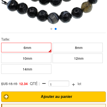
Taille:
6mm
8mm
10mm
12mm
14mm
+
QTÉ :
$US 18.15
12.34
lot
Ajouter au panier