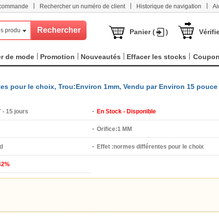
|
|
|
e commande
Rechercher un numéro de client
Historique de navigation
Ai
s produits
Panier (
)
Vérifi
er de mode
Promotion
Nouveautés
Effacer les stocks
Coupo
ntes pour le choix, Trou:Environ 1mm, Vendu par Environ 15 pouce
 - 15 jours
En Stock - Disponible
Orifice:
1 MM
d
Effet :
normes différentes pour le choix
32%