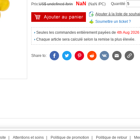
NaN
Quantité
Prix:
US$ undefined /brin
(NaN /PC)
Ajouter à la liste de souhai
Soumettre un ticket ?
Seules les commandes entièrement payées de
4th Aug 2026
Chaque article sera calculé selon la remise la plus élevée.
Share to:
site
|
Attentions et soins
|
Politique de promotion
|
Politique de retour
|
Men