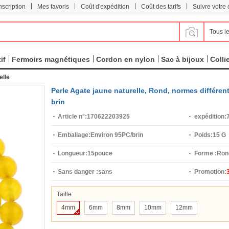
|
|
|
|
scription
Mes favoris
Coût d'expédition
Coût des tarifs
Suivre votr
Tous le
if
Fermoirs magnétiques
Cordon en nylon
Sac à bijoux
Colli
elle
Perle Agate jaune naturelle, Rond, normes différe
brin
Article n°:
170622203925
expédition:
7
Emballage:
Environ 95PC/brin
Poids:
15 G
Longueur:
15pouce
Forme :
Ron
Sans danger :
sans
Promotion:
Taille:
4mm
6mm
8mm
10mm
12mm