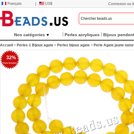
Français
|
US$
Connexion ou In
Nos catégories
Perles acryliques
Bijoux pendent
Accueil
>
Perles
&
Bijoux agate
>
Perles bijoux agate
>
Perle Agate jaune natur
32%