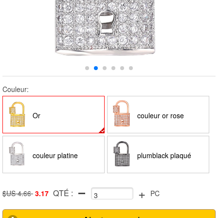
Couleur:
Or
couleur or rose
couleur platine
plumblack plaqué
+
QTÉ :
couleur
$US 4.66
3.17
PC