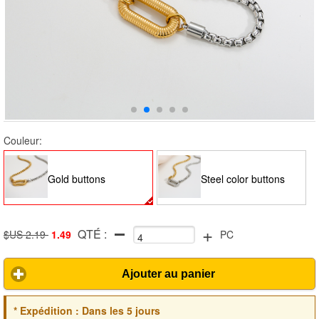
Couleur:
Gold buttons
Steel color buttons
+
QTÉ :
$US 2.19
1.49
PC
Ajouter au panier
*
Expédition :
Dans les 5 jours