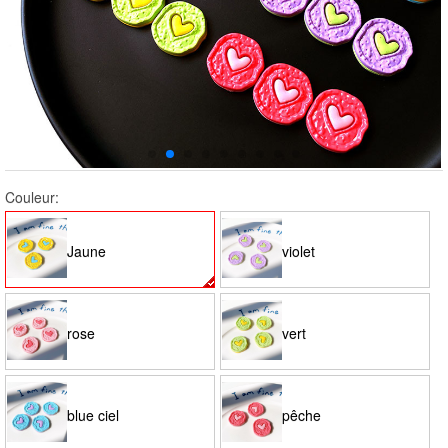
Couleur:
Jaune
violet
rose
vert
blue ciel
pêche