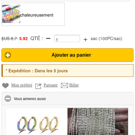
chaleureusement
+
QTÉ :
remarquer: la couleur
$US 8.7
5.92
sac
(
100PC/sac
)
Ajouter au panier
de cet article est
*
Expédition :
Dans les 5 jours
aléatoire
Mon préféré
Partager
Billet
click to collapse contents
Vous aimerez aussi