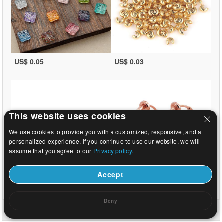
US$ 0.05
US$ 0.03
This website uses cookies
We use cookies to provide you with a customized, responsive, and a
personalized experience. If you continue to use our website, we will
assume that you agree to our
Privacy policy.
Accept
US$ 0.03
US$ 0.29
Deny
Accueil
|
Sur
|
Contactez-nous
|
Site complet
© 2026 Voie lactée bijoux Ltd. Tous droits réservés.