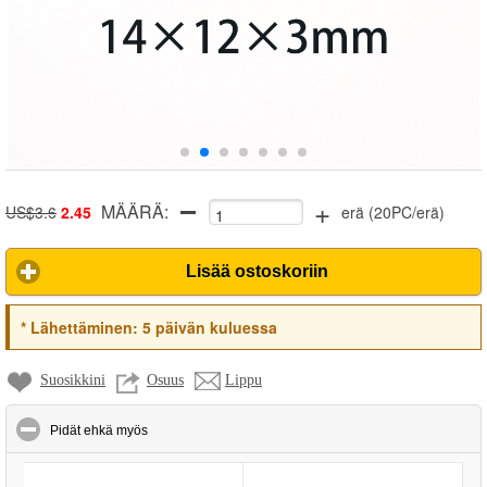
+
MÄÄRÄ:
US$3.6
2.45
erä
(
20PC/erä
)
Lisää ostoskoriin
*
Lähettäminen:
5 päivän kuluessa
Suosikkini
Osuus
Lippu
click to collapse contents
Pidät ehkä myös