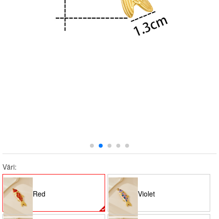
Väri:
Red
Violet