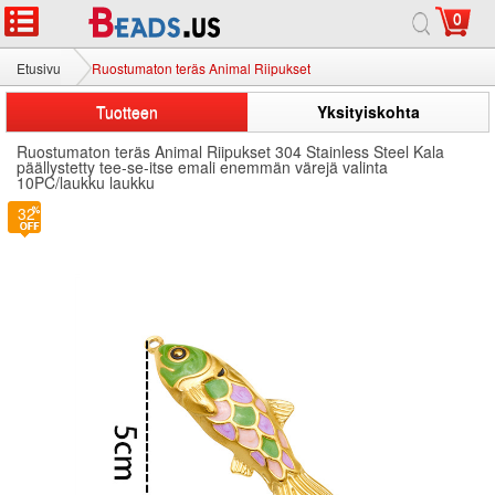
0
Etusivu
Ruostumaton teräs Animal Riipukset
Tuotteen
Yksityiskohta
Ruostumaton teräs Animal Riipukset 304 Stainless Steel Kala
päällystetty tee-se-itse emali enemmän värejä valinta
10PC/laukku laukku
32