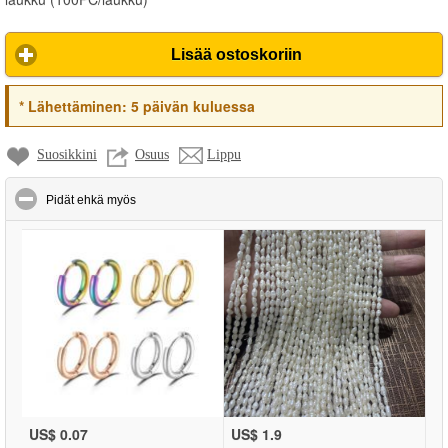
Lisää ostoskoriin
*
Lähettäminen:
5 päivän kuluessa
Suosikkini
Osuus
Lippu
click to collapse contents
Pidät ehkä myös
US$ 0.07
US$ 1.9