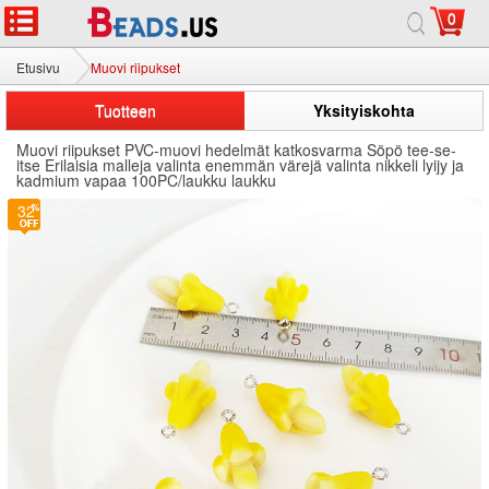
0
Etusivu
Muovi riipukset
Tuotteen
Yksityiskohta
Muovi riipukset PVC-muovi hedelmät katkosvarma Söpö tee-se-
itse Erilaisia ​​malleja valinta enemmän värejä valinta nikkeli lyijy ja
kadmium vapaa 100PC/laukku laukku
32