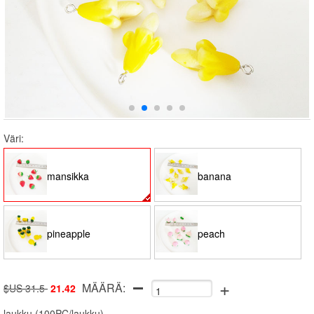
Väri:
mansikka
banana
pineapple
peach
+
MÄÄRÄ:
$US 31.5
21.42
laukku
(
100PC/laukku
)