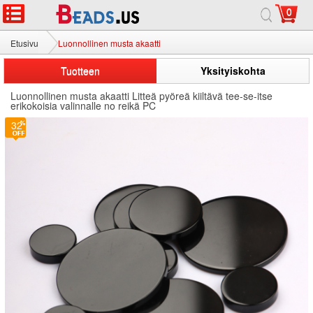
0
Etusivu
Luonnollinen musta akaatti
Tuotteen
Yksityiskohta
Luonnollinen musta akaatti Litteä pyöreä kiiltävä tee-se-itse
erikokoisia valinnalle no reikä PC
32