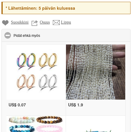
*
Lähettäminen:
5 päivän kuluessa
Suosikkini
Osuus
Lippu
click to collapse contents
Pidät ehkä myös
US$ 0.07
US$ 1.9