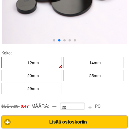
Koko:
12mm
14mm
20mm
25mm
29mm
+
MÄÄRÄ:
$US 0.69
0.47
PC
Lisää ostoskoriin