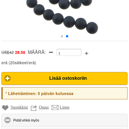
+
MÄÄRÄ:
US$42
28.56
erä
(
20säikeet/erä
)
Lisää ostoskoriin
*
Lähettäminen:
5 päivän kuluessa
Suosikkini
Osuus
Lippu
click to collapse contents
Pidät ehkä myös