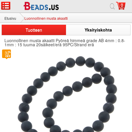
0
Etusivu
Luonnollinen musta akaatti
Tuotteen
Yksityiskohta
Luonnollinen musta akaatti Pyöreä himmeä grade AB 4mm : 0.8-
1mm : 15 tuuma 20säikeet/erä 95PC/Strand erä
32