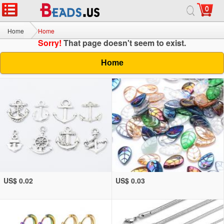
0
Home
Home
Sorry!
That page doesn't seem to exist.
Home
US$ 0.02
US$ 0.03