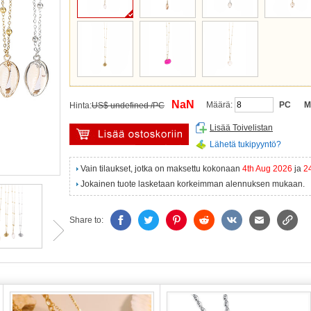
NaN
Määrä:
PC
M
Hinta:
US$ undefined /PC
Lisää Toivelistan
Lähetä tukipyyntö?
Vain tilaukset, jotka on maksettu kokonaan
4th Aug 2026
ja
2
Jokainen tuote lasketaan korkeimman alennuksen mukaan.
Share to: