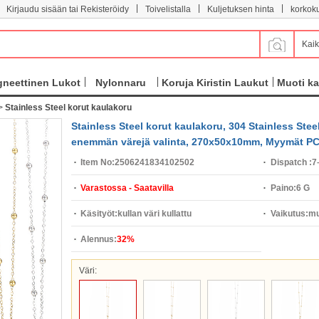
|
|
|
Kirjaudu sisään tai Rekisteröidy
Toivelistalla
Kuljetuksen hinta
korkok
Kaik
neettinen Lukot
Nylonnaru
Koruja Kiristin Laukut
Muoti ka
>
Stainless Steel korut kaulakoru
Stainless Steel korut kaulakoru, 304 Stainless Steel
enemmän värejä valinta, 270x50x10mm, Myymät P
Item No:
2506241834102502
Dispatch :
7
Varastossa - Saatavilla
Paino:
6 G
Käsityöt:
kullan väri kullattu
Vaikutus:
mu
Alennus:
32%
Väri: