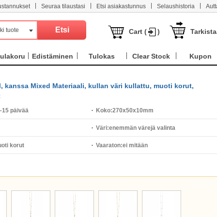
|
|
|
|
ustannukset
Seuraa tilaustasi
Etsi asiakastunnus
Selaushistoria
Aut
ki tuote
Cart (
)
Tarkist
ulakoru
Edistäminen
Tulokas
Clear Stock
Kupon
, kanssa Mixed Materiaali, kullan väri kullattu, muoti korut,
C
–15 päivää
Koko:
270x50x10mm
Väri:
enemmän värejä valinta
oti korut
Vaaraton:
ei mitään