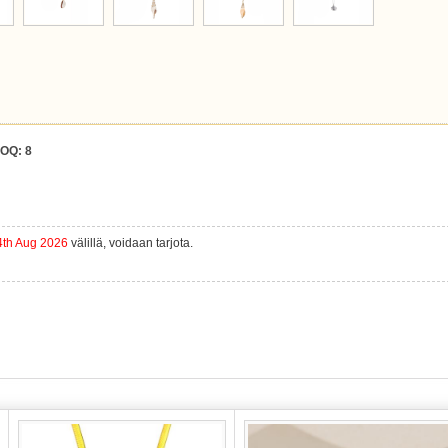
OQ:
8
4th Aug 2026
välillä, voidaan tarjota.