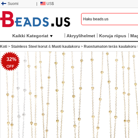
Suomi
|
US$
Kaikki Kategoriat
Akryylihelmet
Koruja riipus
Mag
Koti
>
Stainless Steel korut
&
Muoti kaulakoru
>
Ruostumaton teräs kaulakoru
32%