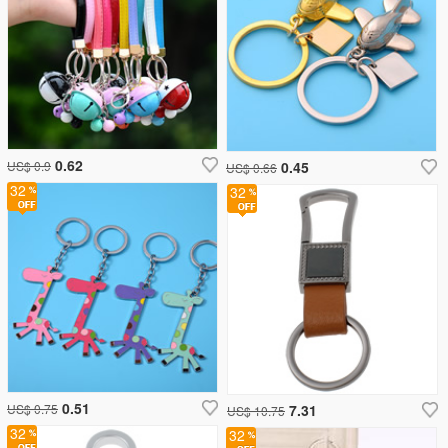
0.62
US$ 0.9
0.45
US$ 0.66
32
32
0.51
US$ 0.75
7.31
US$ 10.75
32
32