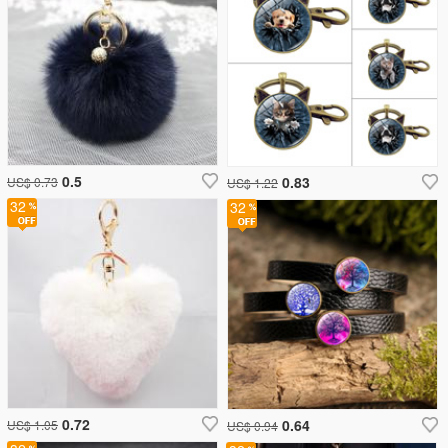
0.5
0.83
US$ 0.73
US$ 1.22
32
32
0.72
0.64
US$ 1.05
US$ 0.94