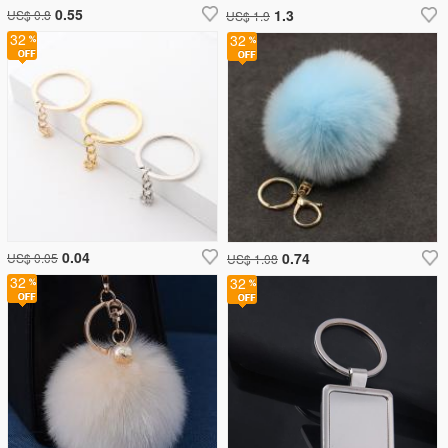
0.55
1.3
US$ 0.8
US$ 1.9
32
32
0.04
0.74
US$ 0.05
US$ 1.08
32
32