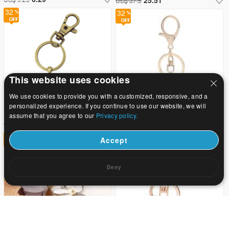
US$ 37.5
32
32
This website uses cookies
We use cookies to provide you with a customized, responsive, and a
personalized experience. If you continue to use our website, we will
assume that you agree to our
Privacy policy.
0.83
US$ 1.22
3.11
US$ 4.57
32
32
Accept
Deny