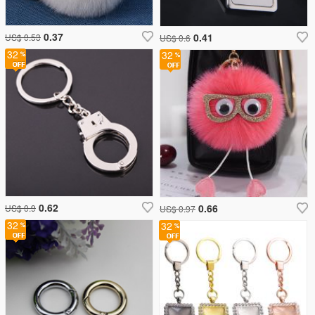
0.37
0.41
US$ 0.53
US$ 0.6
32
32
0.62
0.66
US$ 0.9
US$ 0.97
32
32