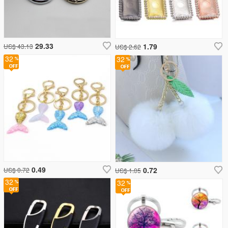
29.33
1.79
US$ 43.13
US$ 2.62
32
32
0.49
0.72
US$ 0.72
US$ 1.05
32
32