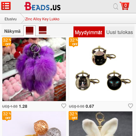
0
Etusivu
Zinc Alloy Key Lukko
Näkymä
Myydyimmät
Uusi tulokas
32
32
1.28
0.67
US$ 1.88
US$ 0.98
32
32