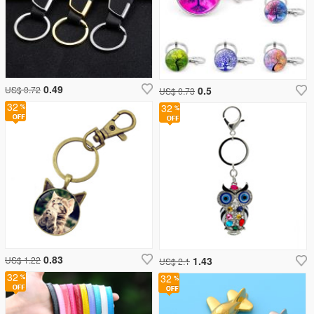
0.49
US$ 0.72
0.5
US$ 0.73
32
32
0.83
US$ 1.22
1.43
US$ 2.1
32
32