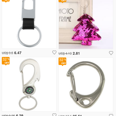
6.47
US$ 9.5
2.81
US$ 4.13
32
32
6.29
US$ 9.25
25.51