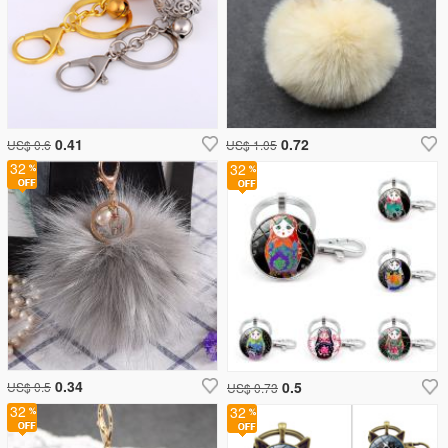
0.41
0.72
US$ 0.6
US$ 1.05
32
32
0.34
0.5
US$ 0.5
US$ 0.73
32
32