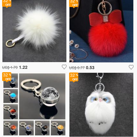
32
32
1.22
0.53
US$ 1.79
US$ 0.77
32
32