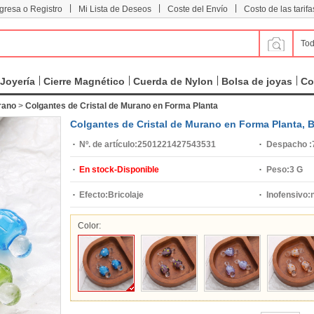
|
|
|
ngresa o Registro
Mi Lista de Deseos
Coste del Envío
Costo de las tarifa
Tod
Joyería
Cierre Magnético
Cuerda de Nylon
Bolsa de joyas
Co
rano
>
Colgantes de Cristal de Murano en Forma Planta
Colgantes de Cristal de Murano en Forma Planta, B
Nº. de artículo:
2501221427543531
Despacho :
En stock-Disponible
Peso:
3 G
Efecto:
Bricolaje
Inofensivo:
Color: