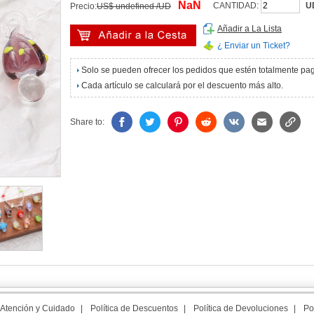
NaN
CANTIDAD:
U
Precio:
US$ undefined /UD
Añadir a La Lista
¿ Enviar un Ticket?
Solo se pueden ofrecer los pedidos que estén totalmente p
Cada artículo se calculará por el descuento más alto.
Share to:
Atención y Cuidado
|
Política de Descuentos
|
Política de Devoluciones
|
Po