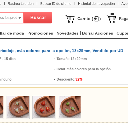
|
|
|
|
s
Rastrea tu orden
Buscar ID de cliente
Historial de navegación
Ayu
os los productos
Carrito (
)
Paga
llar de moda
Promociones
Novedades
Borrar Acciones
Cupo
ricolaje, más colores para la opción, 13x29mm, Vendido por UD
7 - 15 días
Tamaño:
13x29mm
Color:
más colores para la opción
ninguno
Descuento:
32%