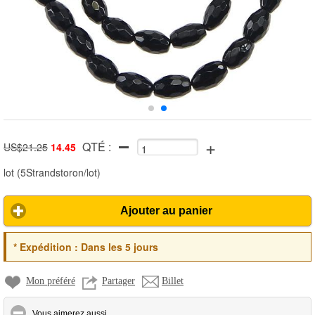
+
QTÉ :
US$21.25
14.45
lot
(
5Strandstoron/lot
)
Ajouter au panier
*
Expédition :
Dans les 5 jours
Mon préféré
Partager
Billet
click to collapse contents
Vous aimerez aussi