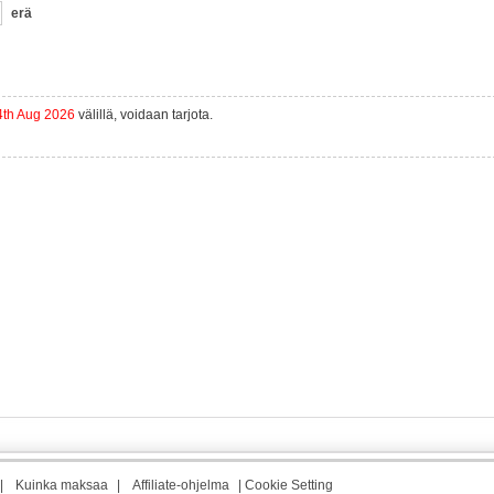
erä
4th Aug 2026
välillä, voidaan tarjota.
|
Kuinka maksaa
|
Affiliate-ohjelma
|
Cookie Setting