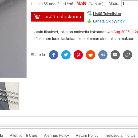
NaN
Määrä:
Hinta:
US$ undefined /erä
(NaN /m)
Lisää Toivelistan
Lähetä tukipyyntö?
Vain tilaukset, jotka on maksettu kokonaan
4th Aug 2026
ja
2
Jokainen tuote lasketaan korkeimman alennuksen mukaan.
Share to:
ta
|
Attention & Care
|
Alennus Policy
|
Return Policy
|
Tietosuojailmoitus