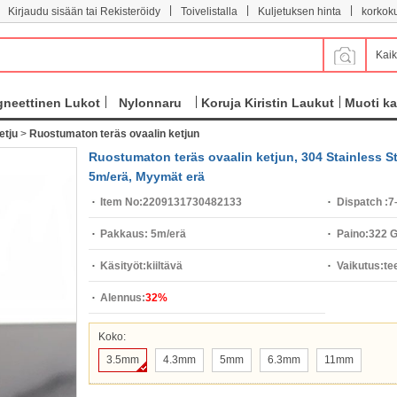
|
|
|
Kirjaudu sisään tai Rekisteröidy
Toivelistalla
Kuljetuksen hinta
korkok
Kaik
neettinen Lukot
Nylonnaru
Koruja Kiristin Laukut
Muoti ka
etju
>
Ruostumaton teräs ovaalin ketjun
Ruostumaton teräs ovaalin ketjun, 304 Stainless Stee
5m/erä, Myymät erä
Item No:
2209131730482133
Dispatch :
7
Pakkaus:
5m/erä
Paino:
322 
Käsityöt:
kiiltävä
Vaikutus:
te
Alennus:
32%
Koko:
3.5mm
4.3mm
5mm
6.3mm
11mm