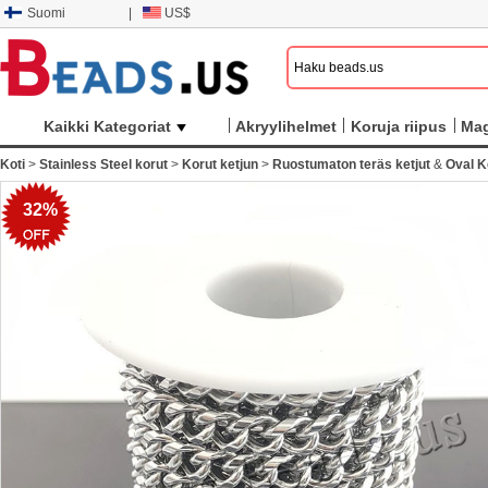
Suomi
|
US$
Kaikki Kategoriat
Akryylihelmet
Koruja riipus
Mag
Koti
>
Stainless Steel korut
>
Korut ketjun
>
Ruostumaton teräs ketjut
&
Oval K
32%