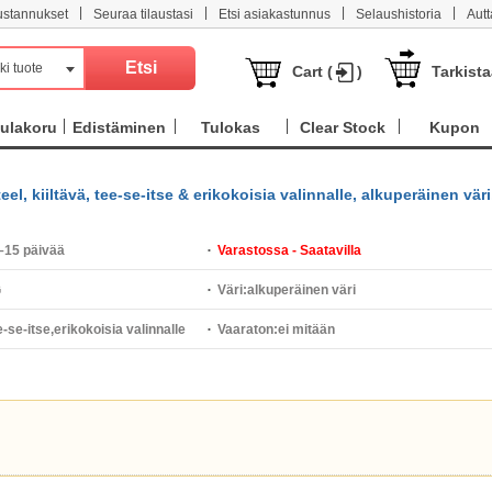
|
|
|
|
ustannukset
Seuraa tilaustasi
Etsi asiakastunnus
Selaushistoria
Aut
ki tuote
Cart (
)
Tarkist
ulakoru
Edistäminen
Tulokas
Clear Stock
Kupon
l, kiiltävä, tee-se-itse & erikokoisia valinnalle, alkuperäinen väri
–15 päivää
Varastossa - Saatavilla
G
Väri:
alkuperäinen väri
e-se-itse,erikokoisia valinnalle
Vaaraton:
ei mitään