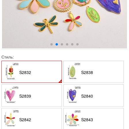
Стиль:
S2832
S2838
S2839
S2840
S2842
S2843