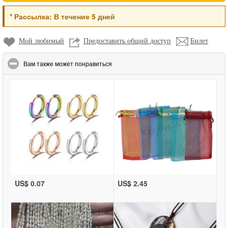
*
Рассылка:
В течение 5 дней
Мой любимый
Предоставить общий доступ
Билет
click to collapse contents
Вам также может понравиться
US$ 0.07
US$ 2.45