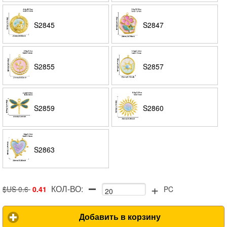
S2845
S2847
S2855
S2857
S2859
S2860
S2863
+
КОЛ-ВО:
$US 0.6
0.41
PC
Добавить в корзину