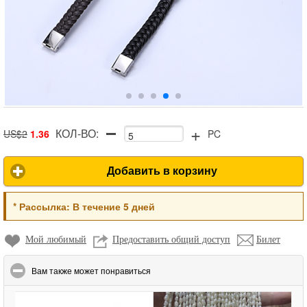
+
КОЛ-ВО:
US$2
1.36
PC
Добавить в корзину
*
Рассылка:
В течение 5 дней
Мой любимый
Предоставить общий доступ
Билет
click to collapse contents
Вам также может понравиться