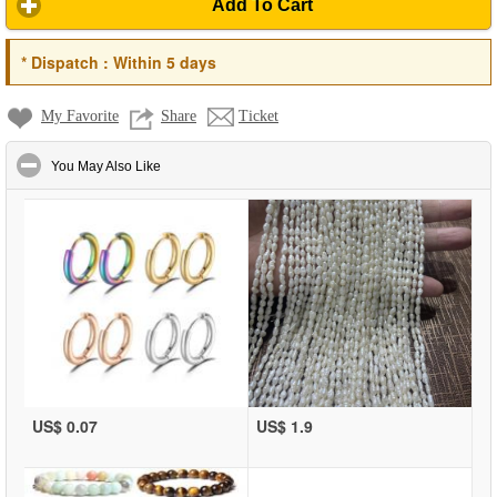
Add To Cart
*
Dispatch :
Within 5 days
My Favorite
Share
Ticket
click to collapse contents
You May Also Like
US$ 0.07
US$ 1.9