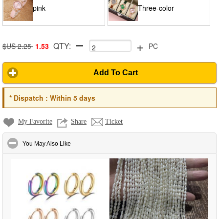
pink
Three-color
+
QTY:
combination
$US 2.25
1.53
PC
Add To Cart
*
Dispatch :
Within 5 days
My Favorite
Share
Ticket
click to collapse contents
You May Also Like