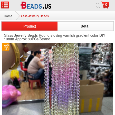
0
Home
Glass Jewelry Beads
Product
Detail
Glass Jewelry Beads Round stoving varnish gradient color DIY
10mm Approx 80PCs/Strand
32