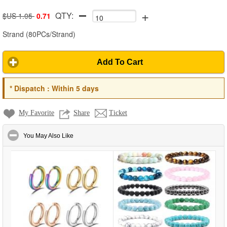
+
QTY:
$US 1.05
0.71
Strand
(
80PCs/Strand
)
Add To Cart
*
Dispatch :
Within 5 days
My Favorite
Share
Ticket
click to collapse contents
You May Also Like