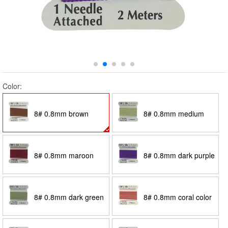
Color:
8# 0.8mm brown
8# 0.8mm medium
green
8# 0.8mm maroon
8# 0.8mm dark purple
8# 0.8mm dark green
8# 0.8mm coral color