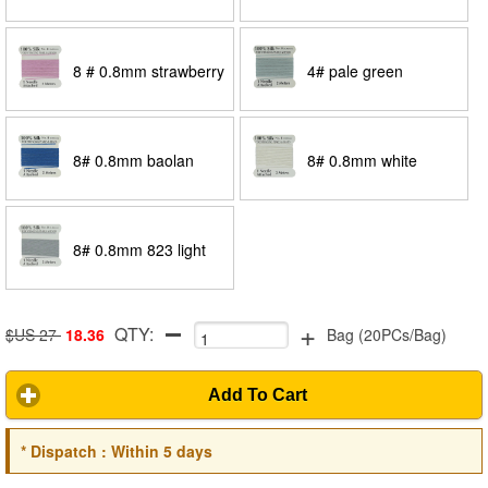
orchid
8 # 0.8mm strawberry
4# pale green
red
8# 0.8mm baolan
8# 0.8mm white
8# 0.8mm 823 light
+
QTY:
gray
$US 27
18.36
Bag
(
20PCs/Bag
)
Add To Cart
*
Dispatch :
Within 5 days