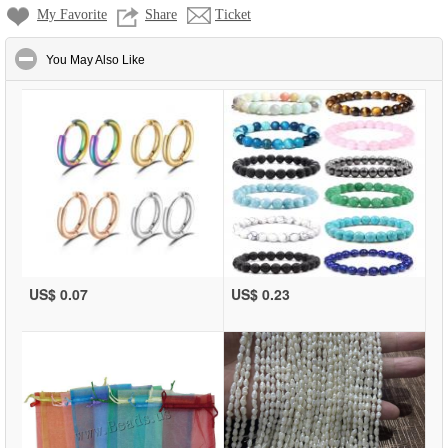
My Favorite
Share
Ticket
click to collapse contents
You May Also Like
US$ 0.07
US$ 0.23