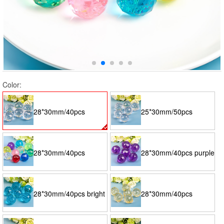
Color:
28*30mm/40pcs
25*30mm/50pcs
transparent color
transparent color
28*30mm/40pcs
28*30mm/40pcs purple
random mixed color
28*30mm/40pcs bright
28*30mm/40pcs