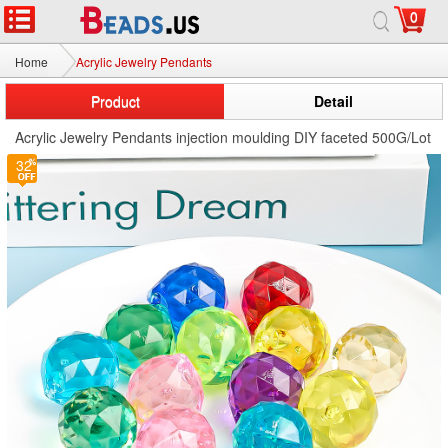
0
Home
Acrylic Jewelry Pendants
Product
Detail
Acrylic Jewelry Pendants injection moulding DIY faceted 500G/Lot
32