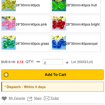
blue
champagne color
28*30mm/40pcs
28*30mm/40pcs fruit
golden color
green
28*30mm/40pcs pink
28*30mm/40pcs bright
red
28*30mm/40pcs grass
28*30mm/40pcsroyal
+
QTY:
green
blue
$US 3.15
2.14
Lot
(
500G/Lot
)
Add To Cart
*
Dispatch :
Within 5 days
My Favorite
Share
Ticket