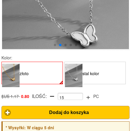
Kolor:
złoto
stal kolor
+
ILOŚĆ:
$US 1.17
0.80
PC
Dodaj do koszyka
*
Wysyłki:
W ciągu 5 dni