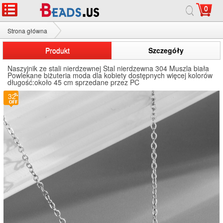
0
Strona główna
Naszyjnik ze stali nierdzewnej
Produkt
Szczegóły
Naszyjnik ze stali nierdzewnej Stal nierdzewna 304 Muszla biała
Powlekane biżuteria moda dla kobiety dostępnych więcej kolorów
długość:około 45 cm sprzedane przez PC
32