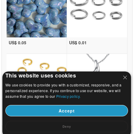
US$ 0.05
US$ 0.01
This website uses cookies
We use cookies to provide you with a customized, responsive, and a
personalized experience. If you continue to use our website, we will
assume that you agree to our
Privacy policy.
Accept
US$ 0.01
US$ 1.46
Deny
Huis
|
Over
|
Neem contact met ons op
|
Volledige Site
© 2026 Melkweg sieraden Ltd. Alle rechten voorbehouden.