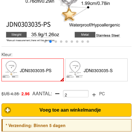
Kleur:
JDN0303035-PS
JDN0303035-S
+
AANTAL:
$US 4.35
2.96
PC
Voeg toe aan winkelmandje
*
Verzending:
Binnen 5 dagen