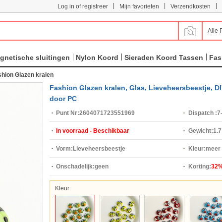
|
|
|
Log in of registreer
Mijn favorieten
Verzendkosten
Alle 
gnetische sluitingen
Nylon Koord
Sieraden Koord Tassen
Fas
hion Glazen kralen
Fashion Glazen kralen, Glas, Lieveheersbeestje, D
door PC
Punt Nr:
2604071723551969
Dispatch :
7
In voorraad - Beschikbaar
Gewicht:
1.7
Vorm:
Lieveheersbeestje
Kleur:
meer 
Onschadelijk:
geen
Korting:
32
Kleur: