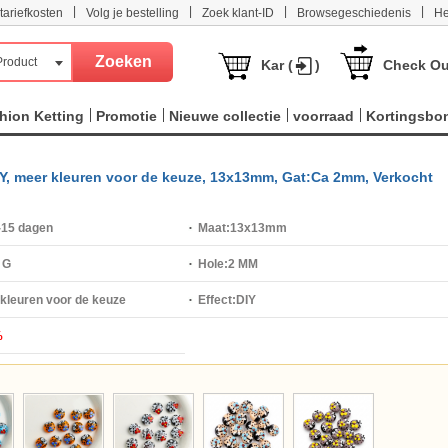
|
|
|
|
tariefkosten
Volg je bestelling
Zoek klant-ID
Browsegeschiedenis
He
Product
Kar (
)
Check Ou
hion Ketting
Promotie
Nieuwe collectie
voorraad
Kortingsbo
IY, meer kleuren voor de keuze, 13x13mm, Gat:Ca 2mm, Verkocht
-15 dagen
Maat:
13x13mm
 G
Hole:
2 MM
kleuren voor de keuze
Effect:
DIY
%