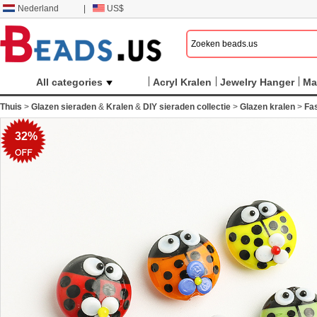
Nederland
|
US$
All categories
Acryl Kralen
Jewelry Hanger
Ma
Thuis
>
Glazen sieraden
&
Kralen
&
DIY sieraden collectie
>
Glazen kralen
>
Fas
32%