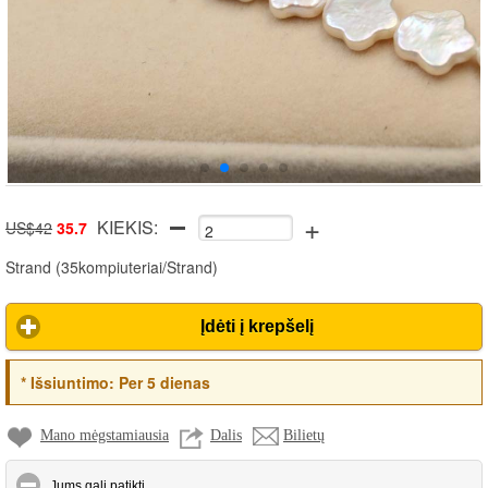
+
KIEKIS:
US$42
35.7
Strand
(
35kompiuteriai/Strand
)
Įdėti į krepšelį
*
Išsiuntimo:
Per 5 dienas
Mano mėgstamiausia
Dalis
Bilietų
click to collapse contents
Jums gali patikti