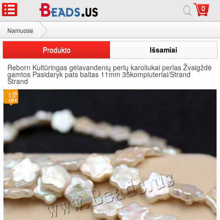
0
Namuose
Reborn Kultūringas gėlavandenių perlų karoliukai
Produkto
Išsamiai
Reborn Kultūringas gėlavandenių perlų karoliukai perlas Žvaigždė
gamtos Pasidaryk pats baltas 11mm 35kompiuteriai/Strand
Strand
15