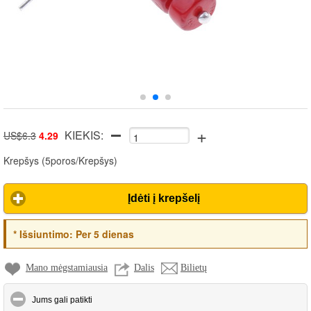
+
KIEKIS:
US$6.3
4.29
Krepšys
(
5poros/Krepšys
)
Įdėti į krepšelį
*
Išsiuntimo:
Per 5 dienas
Mano mėgstamiausia
Dalis
Bilietų
click to collapse contents
Jums gali patikti