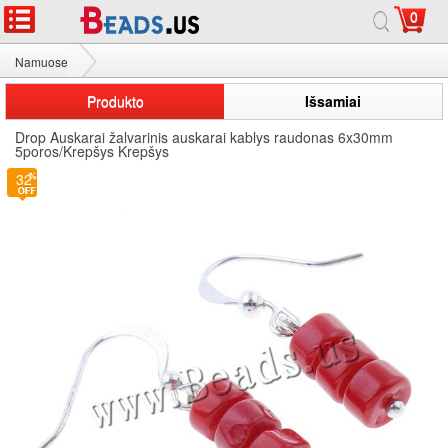
0
Namuose
Koralų auskarai
Produkto
Išsamiai
Drop Auskarai žalvarinis auskarai kablys raudonas 6x30mm
5poros/Krepšys Krepšys
32