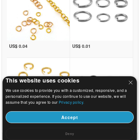
US$ 0.04
US$ 0.01
This website uses cookies
We use cookies to provide you with a customized, responsive, and a
personalized experience. If you continue to use our website, we will
assume that you agree to our
Privacy policy.
Accept
US$ 0.01
US$ 12.24
Deny
ホーム
|
について
|
お問い合わせ
|
完全なサイト