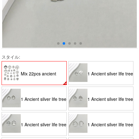
スタイル:
Mix 22pcs ancient
1 Ancient silver life tree
silver trees Series-
17*22mm-1.6g-2570
1 Ancient silver life tree
1 Ancient silver life tree
SN27
20*24mm-1.6g-4088
28*24mm-2.4g-7084
1 Ancient silver life tree
1 Ancient silver life tree