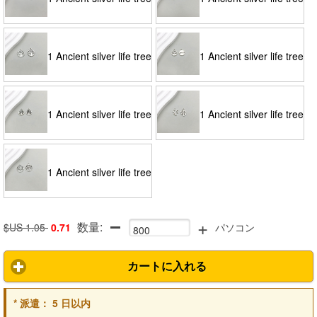
18*20mm-2.4g-10912
15*18mm-2g-11220
1 Ancient silver life tree
1 Ancient silver life tree
16*18mm-0.7g-11270
13*16mm-1.3g-11654
1 Ancient silver life tree
1 Ancient silver life tree
10*13mm-0.4g-15567
11*14mm-0.4g-15568
1 Ancient silver life tree
+
数量:
15*19mm-0.8g-17328
$US 1.05
0.71
パソコン
カートに入れる
*
派遣：
5 日以内