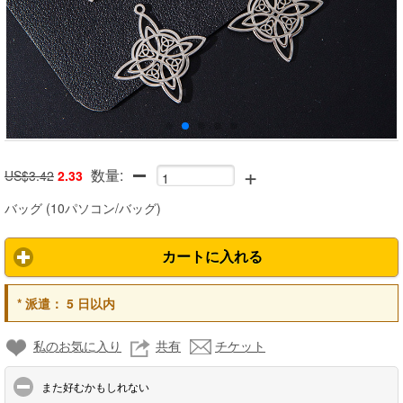
+
数量:
US$3.42
2.33
バッグ
(
10パソコン/バッグ
)
カートに入れる
*
派遣：
5 日以内
私のお気に入り
共有
チケット
click to collapse contents
また好むかもしれない